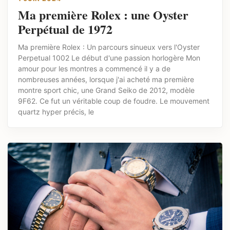
Ma première Rolex : une Oyster
Perpétual de 1972
Ma première Rolex : Un parcours sinueux vers l'Oyster
Perpetual 1002 Le début d'une passion horlogère Mon
amour pour les montres a commencé il y a de
nombreuses années, lorsque j'ai acheté ma première
montre sport chic, une Grand Seiko de 2012, modèle
9F62. Ce fut un véritable coup de foudre. Le mouvement
quartz hyper précis, le