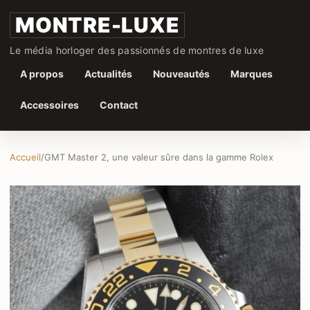
MONTRE-LUXE
Le média horloger des passionnés de montres de luxe
A propos
Actualités
Nouveautés
Marques
Accessoires
Contact
Accueil
/
GMT Master 2, une valeur sûre dans la gamme Rolex