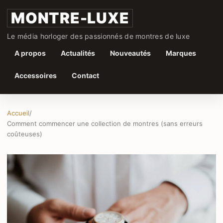
MONTRE-LUXE
Le média horloger des passionnés de montres de luxe
A propos
Actualités
Nouveautés
Marques
Accessoires
Contact
Accueil
/
Comment commencer une collection de montres (sans erreurs
coûteuses)